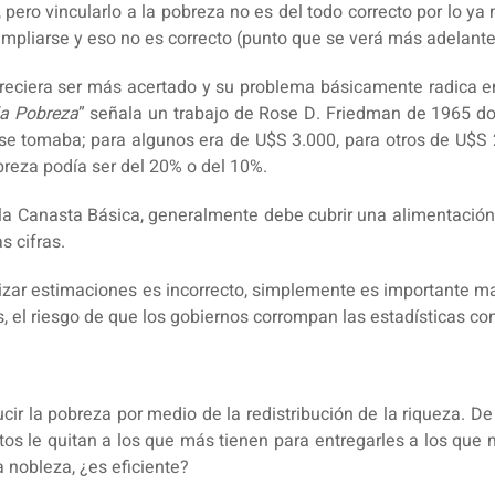
s, pero vincularlo a la pobreza no es del todo correcto por lo
a ampliarse y eso no es correcto (punto que se verá más adelante
pareciera ser más acertado y su problema básicamente radica e
la Pobreza
” señala un trabajo de Rose D. Friedman de 1965 don
se tomaba; para algunos era de U$S 3.000, para otros de U$S
breza podía ser del 20% o del 10%.
ue la Canasta Básica, generalmente debe cubrir una alimentaci
s cifras.
zar estimaciones es incorrecto, simplemente es importante ma
, el riesgo de que los gobiernos corrompan las estadísticas con 
ir la pobreza por medio de la redistribución de la riqueza. De
s le quitan a los que más tienen para entregarles a los que me
 nobleza, ¿es eficiente?