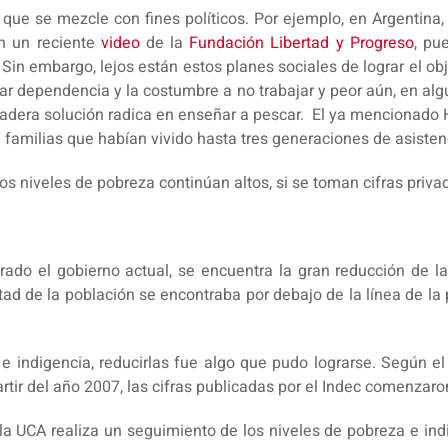
de que se mezcle con fines políticos. Por ejemplo, en Argentin
En un reciente
video
de la
Fundación Libertad y Progreso
, pu
Sin embargo, lejos están estos planes sociales de lograr el obje
r dependencia y la costumbre a no trabajar y peor aún, en algu
adera solución radica en enseñar a pescar. El ya mencionado H
familias que habían vivido hasta tres generaciones de asistenc
los niveles de pobreza continúan altos, si se toman cifras priva
ado el gobierno actual, se encuentra la gran reducción de la
 de la población se encontraba por debajo de la línea de la 
 indigencia, reducirlas fue algo que pudo lograrse. Según el
artir del año 2007, las cifras publicadas por el Indec comenzaro
e la UCA realiza un seguimiento de los niveles de pobreza e