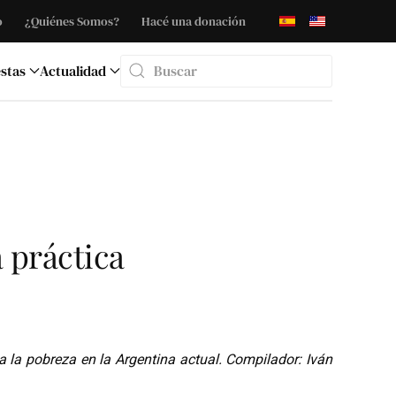
o
¿Quiénes Somos?
Hacé una donación
stas
Actualidad
Type 2 or more characters for results.
a práctica
a la pobreza en la Argentina actual. Compilador: Iván