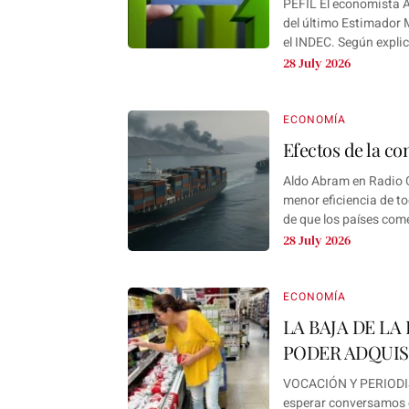
PEFIL El economista A
del último Estimador 
el INDEC. Según explic
28 July 2026
ECONOMÍA
Efectos de la co
Aldo Abram en Radio C
menor eficiencia de to
de que los países comer
28 July 2026
ECONOMÍA
LA BAJA DE LA
PODER ADQUIS
VOCACIÓN Y PERIODISM
esperar conversamos c