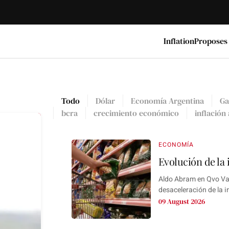
Inflation
Proposes
Todo
Dólar
Economía Argentina
Ga
bcra
crecimiento económico
inflación
ECONOMÍA
Evolución de la 
Aldo Abram en Qvo Vad
desaceleración de la i
09 August 2026