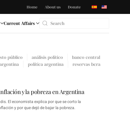
Home
About us
Donate
Current Affairs
Type 2 or more characters for results.
sto público
análisis político
banco central
 argentina
política argentina
reservas bcra
inflación y la pobreza en Argentina
is. El economista explica por que se corto la
nflación y por que dejó de bajar la pobreza.