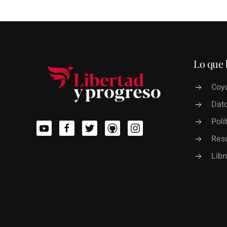
Lo que 
Coyu
Dato
Polí
Res
Lib