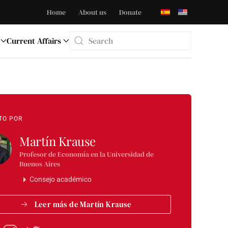
Home
About us
Donate
Current Affairs
Type 2 or more characters for results.
TO POR
Martín Krause
Profesor de Economía en la Universidad de
Buenos Aires
Consejo académico
Leer más de Martín Krause