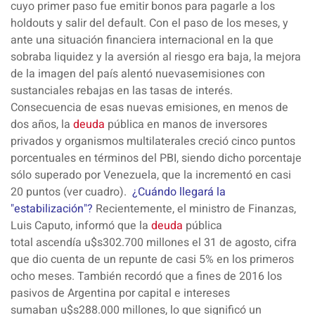
cuyo primer paso fue
emitir bonos
para pagarle a los
holdouts y salir del default. Con el paso de los meses, y
ante una situación financiera internacional en la que
sobraba liquidez y la aversión al riesgo era baja, la mejora
de la imagen del país alentó
nuevas
emisiones
con
sustanciales
rebajas
en las
tasas
de interés.
Consecuencia de esas nuevas emisiones, en menos de
dos años, la
deuda
pública
en manos de inversores
privados y organismos multilaterales creció
cinco puntos
porcentuales
en términos del PBI, siendo dicho porcentaje
sólo superado por Venezuela, que la incrementó en casi
20 puntos (ver cuadro).
¿Cuándo llegará la
"estabilización"?
Recientemente, el ministro de Finanzas,
Luis Caputo, informó que la
deuda
pública
total
ascendía
u$s302.700 millones
el 31 de agosto, cifra
que dio cuenta de un repunte de casi 5% en los primeros
ocho meses. También recordó que a fines de 2016 los
pasivos de Argentina por capital e intereses
sumaban
u$s288.000 millone
s
, lo que significó un