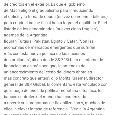
de
créditos
en el exterior. Es que el gobierno
de
Macri
eligió el
gradualismo
para ir reduciendo
el
déficit
y la
toma
de
deuda
(en vez de imprimir billetes)
para cubrir el bache fiscal hasta lograr el equilibrio. En el
listado de los denominados "nuevos cinco frágiles",
además de la Argentina
figuran
Turquía
,
Pakistán
,
Egipto
y
Qatar
. "Son las
economías de mercados emergentes que
sufrirán
más
con esta nueva política de las naciones
desarrolladas", dicen desde S&P. "Si bien el entorno de
financiación es más benigno, la
amenaza
de
un
encarecimiento
del
costo
del
dinero
ahora es
más
concreto
que antes", dijo Moritz Kraemer, director
general de S&P Global. El comentario está vinculado con
que, luego de años de
política monetaria
ultra laxa
, los
bancos centrales del mundo han comenzado
a
revertir
sus
programas
de flexibilización y, muchos de
ellos, a
elevar
la
tasa
de referencia. "Veo a la
Argentina