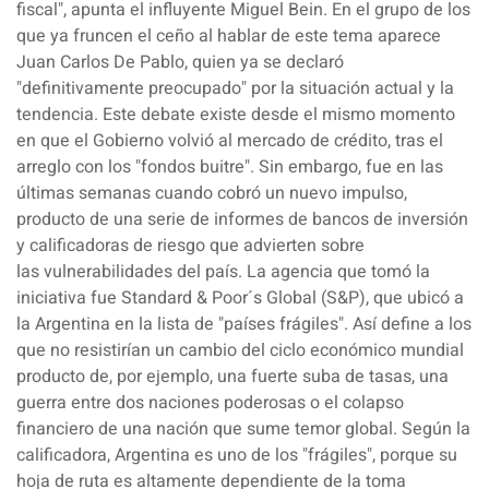
fiscal", apunta el influyente Miguel Bein. En el grupo de los
que ya fruncen el ceño al hablar de este tema aparece
Juan Carlos De Pablo, quien ya se declaró
"
definitivamente preocupado
" por la situación actual y la
tendencia. Este debate existe desde el mismo momento
en que el
Gobierno
volvió al
mercado
de
crédito
, tras el
arreglo con los "fondos buitre". Sin embargo, fue en las
últimas semanas cuando cobró un
nuevo
impulso
,
producto de una serie de informes de bancos de inversión
y calificadoras de riesgo que advierten sobre
las
vulnerabilidades
del país. La agencia que tomó la
iniciativa fue Standard & Poor´s Global (S&P), que ubicó a
la
Argentina
en la lista de "
países frágiles
". Así define a los
que no resistirían un cambio del ciclo económico mundial
producto de, por ejemplo, una fuerte suba de tasas, una
guerra entre dos naciones poderosas o el colapso
financiero de una nación que sume temor global. Según la
calificadora, Argentina es uno de los "frágiles", porque su
hoja de ruta es altamente
dependiente
de la toma