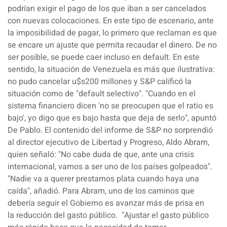
podrían
exigir
el
pago
de los que iban a ser cancelados
con nuevas colocaciones. En este tipo de escenario, ante
la imposibilidad de pagar, lo primero que
reclaman
es que
se
encare
un
ajuste
que permita recaudar el dinero. De no
ser posible, se puede caer incluso en
default
. En este
sentido, la situación de
Venezuela
es más que ilustrativa:
no pudo cancelar u$s200 millones y S&P calificó la
situación como de "
default selectivo
". "Cuando en el
sistema financiero dicen 'no se preocupen que el ratio es
bajo', yo digo que es
bajo
hasta que
deja
de
serlo
", apuntó
De Pablo. El contenido del informe de S&P no sorprendió
al director ejecutivo de Libertad y Progreso, Aldo Abram,
quien señaló: "No cabe duda de que, ante una crisis
internacional, vamos a ser uno de los
países golpeados".
"
Nadie
va a querer
prestarnos plata
cuando haya una
caída", añadió. Para Abram, uno de los caminos que
debería seguir el Gobierno es
avanzar más de prisa
en
la
reducción
del
gasto público.
"Ajustar el gasto público