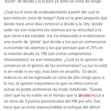
"boom" de deuda y si el país ya entró en zona de riesgo
¿Cuál es el
nivel
de
endeudamiento
a partir del cual el
país entra en
zona de riesgo
? Esta es la gran pregunta que
desde hace unos días comenzó a dividir a la City, donde
cada vez son mayores las alarmas por la velocidad a la
que crece esta variable. Así, ha empezado a evidenciarse
una suerte de "
grieta
" que divide a los que ya comenzaron
a encender las
alarmas
y los que piensan que el
29%
en
la
relación
deuda
vs.
PBI
(sin contar compromisos
intraestatales) es aún
manejable
. ¿Cuál es la opinión de
consenso en el gremio de los economistas? La
luz
no está
ni en verde ni en rojo, más bien en
amarillo
.
Es decir,
todavía no se ha ingresado en zona de alto riesgo pero, a
la vez, la opinión mayoritaria es que un
ritmo
como el
actual
no podrá sostenerse
de modo
indefinido
. "Queda
claro que no
es viable
en el tiempo que la
deuda
crezca a
un
ritmo de 5 puntos
porcentuales del PBI por año. Eso
hace que se torne
imprescindible
el
achique
del déficit