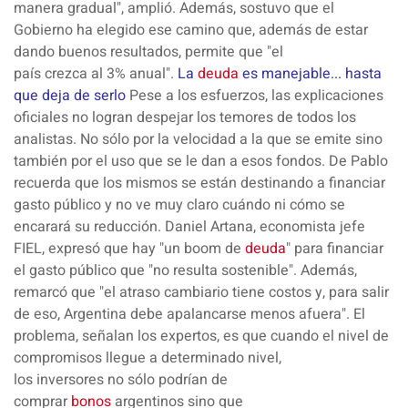
manera
gradual
", amplió. Además, sostuvo que el
Gobierno ha elegido ese camino que, además de estar
dando buenos resultados, permite que "el
país
crezca
al
3% anual".
La
deuda
es manejable... hasta
que deja de serlo
Pese a los esfuerzos, las explicaciones
oficiales
no
logran
despejar
los
temores
de todos los
analistas. No sólo por la velocidad a la que se emite sino
también por el uso que se le dan a esos fondos. De Pablo
recuerda que los mismos se están destinando a
financiar
gasto público
y no ve muy claro cuándo ni cómo se
encarará su reducción. Daniel Artana, economista jefe
FIEL, expresó que hay "un
boom
de
deuda
" para financiar
el gasto público que "no resulta sostenible". Además,
remarcó que "el atraso cambiario tiene costos y, para salir
de eso, Argentina debe apalancarse menos afuera". El
problema, señalan los expertos, es que cuando el nivel de
compromisos llegue a determinado nivel,
los
inversores
no sólo podrían de
comprar
bonos
argentinos sino que