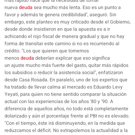
más rápido hace que la necesidad de tomar
nueva
deuda
sea mucho más lenta. Eso es un punto a
favor y además te genera credibilidad", aseguró. Sin
embargo, este planteo es muy criticado desde el Gobierno,
desde donde insistieron en que la apuesta es a ir
achicando el rojo fiscal de manera
gradual
y que no hay
forma de transitar este camino si no es recurriendo al
crédito. "Los que quieren que tomemos
menos
deuda
deberían explicar que eso significa
un
ajuste
mucho
más
fuerte del
gasto
, quitar más rápidos
los
subsidios
o
reducir
la
asistencia
social", enfatizaron
desde Casa Rosada. En paralelo, uno de los expertos que
ha tratado de llevar calma al mercado es Eduardo Levy
Yeyati, para quien
no tiene sentido comparar
la situación
actual con las experiencias de los años
'80 y '90.
A
diferencia de aquellos años, no todo está completamente
dolarizado y aún el porcentaje frente al PBI no es elevado.
"Con el tiempo, éste irá
disminuyendo
, en la medida que
reduzcamos el déficit. No extrapolemos la actualidad a la