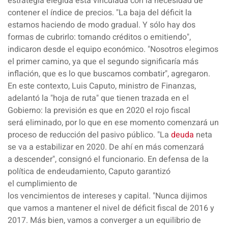
estrategia elegida está vinculada con la necesidad de
contener el índice de precios. "La baja del déficit la
estamos haciendo de modo gradual. Y sólo hay dos
formas de cubrirlo: tomando créditos o emitiendo",
indicaron desde el equipo económico. "Nosotros elegimos
el primer camino, ya que el segundo significaría más
inflación, que es lo que
buscamos combatir
", agregaron.
En este contexto, Luis Caputo, ministro de Finanzas,
adelantó la
"hoja de ruta"
que tienen trazada en el
Gobierno: la previsión es que en 2020 el rojo fiscal
será
eliminado
, por lo que en ese momento comenzará un
proceso de
reducción
del pasivo público. "La
deuda
neta
se va a estabilizar en 2020. De ahí en más comenzará
a
descender
", consignó el funcionario. En defensa de la
política de endeudamiento, Caputo garantizó
el
cumplimiento
de
los
vencimientos
de
intereses
y
capital
. "Nunca dijimos
que vamos a mantener el nivel de déficit fiscal de 2016 y
2017. Más bien, vamos a
converger
a un
equilibrio
de