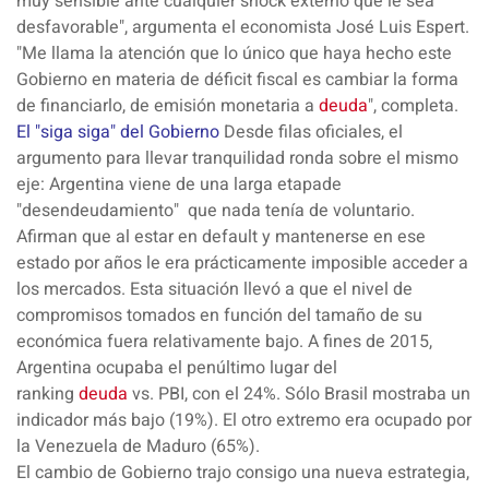
muy sensible
ante cualquier
shock externo
que le sea
desfavorable", argumenta el economista José Luis Espert.
"Me llama la atención que lo único que haya hecho este
Gobierno en materia de déficit fiscal es cambiar la forma
de financiarlo, de emisión monetaria a
deuda
", completa.
El "siga siga" del Gobierno
Desde filas oficiales, el
argumento para llevar tranquilidad ronda sobre el mismo
eje: Argentina viene de una
larga etapa
de
"
desendeudamiento
" que nada tenía de voluntario.
Afirman que al estar en default y mantenerse en ese
estado por años le era prácticamente
imposible acceder
a
los
mercados
. Esta situación llevó a que el nivel de
compromisos tomados en función del tamaño de su
económica fuera relativamente bajo. A fines de
2015
,
Argentina ocupaba el
penúltimo lugar
del
ranking
deuda
vs. PBI
, con el
24%.
Sólo Brasil mostraba un
indicador más bajo (19%). El otro extremo era ocupado por
la
Venezuela
de
Maduro
(65%).
El
cambio
de
Gobierno
trajo consigo una
nueva
estrategia
,