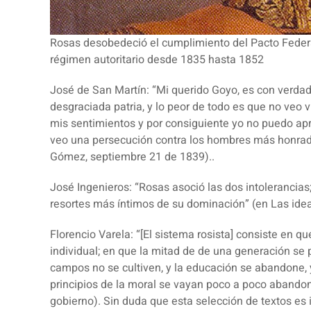
Rosas desobedeció el cumplimiento del Pacto Federa
régimen autoritario desde 1835 hasta 1852
José de San Martín:
“Mi querido Goyo, es con verdad
desgraciada patria, y lo peor de todo es que no veo
mis sentimientos y por consiguiente yo no puedo ap
veo una persecución contra los hombres más honrado
Gómez, septiembre 21 de 1839)..
José Ingenieros
: “Rosas asoció las dos intolerancias; 
resortes más íntimos de su dominación” (en Las idea
Florencio Varela
: “[El sistema rosista] consiste en q
individual; en que la mitad de de una generación se
campos no se cultiven, y la educación se abandone, y
principios de la moral se vayan poco a poco abando
gobierno).
Sin duda que esta selección de textos es i