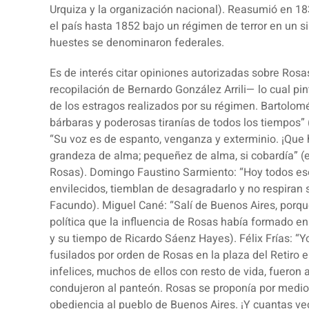
Urquiza y la organización nacional). Reasumió en 18
el país hasta 1852 bajo un régimen de terror en un s
huestes se denominaron federales.
Es de interés citar opiniones autorizadas sobre Ro
recopilación de Bernardo González Arrili— lo cual pi
de los estragos realizados por su régimen.
Bartolomé
bárbaras y poderosas tiranías de todos los tiempos”
“Su voz es de espanto, venganza y exterminio. ¡Que 
grandeza de alma; pequeñez de alma, si cobardía” (
Rosas).
Domingo Faustino Sarmiento
: “Hoy todos es
envilecidos, tiemblan de desagradarlo y no respiran 
Facundo).
Miguel Cané
: “Salí de Buenos Aires, por
política que la influencia de Rosas había formado en
y su tiempo de Ricardo Sáenz Hayes). Félix Frías: “Yo
fusilados por orden de Rosas en la plaza del Retiro
infelices, muchos de ellos con resto de vida, fueron
condujeron al panteón. Rosas se proponía por medio
obediencia al pueblo de Buenos Aires. ¡Y cuantas vec