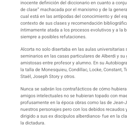
inocente definición del diccionario en cuanto a conj
de clase” machacada por el marxismo y de la general
cual está en las antípodas del conocimiento y del espí
contexto de sus clases y recomendación bibliográfica 
íntimamente atada a los procesos evolutivos y a la
siempre a posibles refutaciones.
Alcorta no solo disertaba en las aulas universitaria
seminarios en las casas particulares de Alberdi y s
amistosas entre profesor y alumno. En su Autobiograf
la talla de Monesquieu, Condillac, Locke, Constant,
Staël, Joseph Story y otros.
Nunca se sabrán los contrafácticos de cómo hubiera r
amigos intelectuales no se hubieran topado con ma
profusamente en la época obras como las de Jean-
nuestros personajes pero con los debidos recaudos y 
dirigido a sus ex discípulos alberdianos- fue en la 
la dictadura.