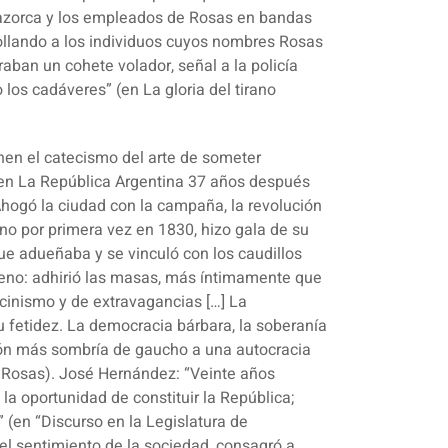
a mazorca y los empleados de Rosas en bandas
gollando a los individuos cuyos nombres Rosas
aban un cohete volador, señal a la policía
los cadáveres” (en La gloria del tirano
enen el catecismo del arte de someter
en La República Argentina 37 años después
Ahogó la ciudad con la campaña, la revolución
rno por primera vez en 1830, hizo gala de su
ue adueñaba y se vinculó con los caudillos
neno: adhirió las masas, más íntimamente que
 cinismo y de extravagancias […] La
 fetidez. La democracia bárbara, la soberanía
ción más sombría de gaucho a una autocracia
 de Rosas). José Hernández: “Veinte años
la oportunidad de constituir la República;
” (en “Discurso en la Legislatura de
el sentimiento de la sociedad, consagró a