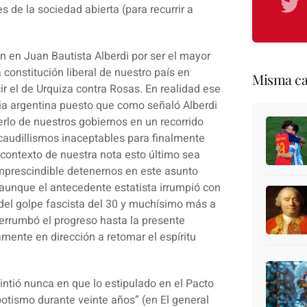
s de la sociedad abierta (para recurrir a
ón en
Juan Bautista Alberdi
por ser el mayor
a constitución liberal de nuestro país en
Misma ca
ir el de Urquiza contra Rosas. En realidad ese
ia argentina puesto que como señaló Alberdi
rlo de nuestros gobiernos en un recorrido
, caudillismos inaceptables para finalmente
l contexto de nuestra nota esto último sea
imprescindible detenernos en este asunto
o, aunque el antecedente estatista irrumpió con
 del golpe fascista del 30 y muchísimo más a
 derrumbó el progreso hasta la presente
ente en dirección a retomar el espíritu
ntió nunca en que lo estipulado en el
Pacto
otismo durante veinte años” (en El general