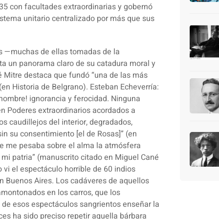
35 con facultades extraordinarias y gobernó
istema unitario centralizado por más que sus
sas —muchas de ellas tomadas de la
nta un panorama claro de su catadura moral y
 Mitre destaca que fundó “una de las más
(en Historia de Belgrano). Esteban Echeverría:
hombre! ignorancia y ferocidad. Ninguna
en Poderes extraordinarios acordados a
os caudillejos del interior, degradados,
sin su consentimiento [el de Rosas]” (en
que me pesaba sobre el alma la atmósfera
 mi patria” (manuscrito citado en Miguel Cané
 vi el espectáculo horrible de 60 indios
 en Buenos Aires. Los cadáveres de aquellos
 amontonados en los carros, que los
 de esos espectáculos sangrientos enseñar la
es ha sido preciso repetir aquella bárbara