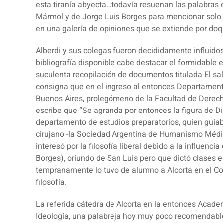
esta tiranía abyecta
…todavía resuenan las palabras c
Mármol y de Jorge Luis Borges para mencionar solo 
en una galería de opiniones que se extiende por doqu
Alberdi y sus colegas fueron decididamente influidos
bibliografía disponible cabe destacar el formidable e
suculenta recopilación de documentos titulada El sal
consigna que en el ingreso al entonces Departamen
Buenos Aires, prolegómeno de la Facultad de Derecho
escribe que “Se agranda por entonces la figura de Dieg
departamento de estudios preparatorios, quien guiab
cirujano -la Sociedad Argentina de Humanismo Médic
interesó por la filosofía liberal debido a la influenc
Borges), oriundo de San Luis pero que dictó clases
tempranamente lo tuvo de alumno a Alcorta en el Col
filosofía.
La referida cátedra de Alcorta en la entonces Aca
Ideología, una palabreja hoy muy poco recomendabl