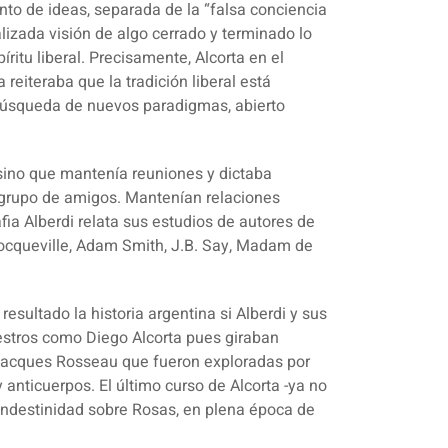
unto de ideas, separada de la “falsa conciencia
izada visión de algo cerrado y terminado lo
ritu liberal. Precisamente, Alcorta en el
reiteraba que la tradición liberal está
 búsqueda de nuevos paradigmas, abierto
s sino que mantenía reuniones y dictaba
u grupo de amigos. Mantenían relaciones
ia Alberdi relata sus estudios de autores de
 Tocqueville, Adam Smith, J.B. Say, Madam de
esultado la historia argentina si Alberdi y sus
estros como Diego Alcorta pues giraban
Jacques Rosseau que fueron exploradas por
anticuerpos. El último curso de Alcorta -ya no
clandestinidad sobre Rosas, en plena época de