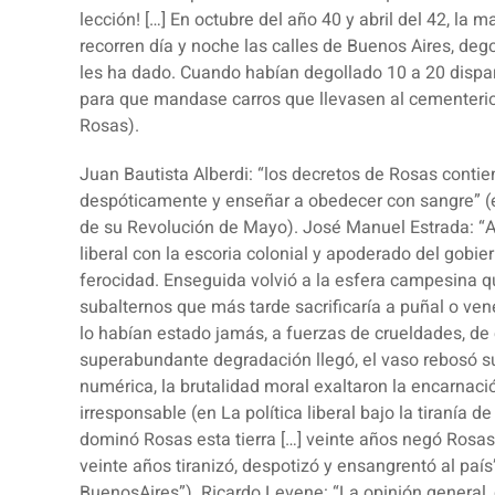
lección! […] En octubre del año 40 y abril del 42, l
recorren día y noche las calles de Buenos Aires, de
les ha dado. Cuando habían degollado 10 a 20 dispar
para que mandase carros que llevasen al cementerio 
Rosas).
Juan Bautista Alberdi
: “los decretos de Rosas conti
despóticamente y enseñar a obedecer con sangre” (
de su Revolución de Mayo).
José Manuel Estrada
: “
liberal con la escoria colonial y apoderado del gobie
ferocidad. Enseguida volvió a la esfera campesina q
subalternos que más tarde sacrificaría a puñal o ve
lo habían estado jamás, a fuerzas de crueldades, de
superabundante degradación llegó, el vaso rebosó su
numérica, la brutalidad moral exaltaron la encarna
irresponsable (en La política liberal bajo la tiranía
dominó Rosas esta tierra […] veinte años negó Rosas 
veinte años tiranizó, despotizó y ensangrentó al país
BuenosAires”). Ricardo Levene: “La opinión general, 