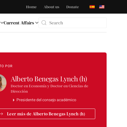
Home
About us
Donate
Current Affairs
Type 2 or more characters for results.
TO POR
Alberto Benegas Lynch (h)
Doctor en Economía y Doctor en Ciencias de
Dirección
Presidente del consejo académico
Leer más de Alberto Benegas Lynch (h)