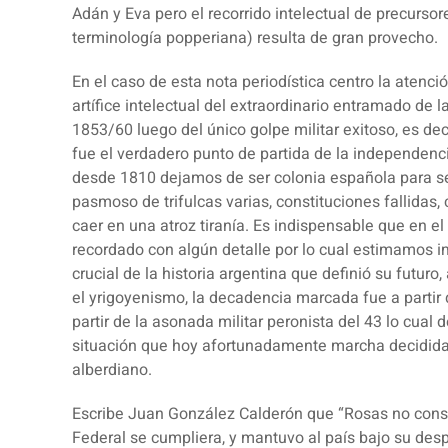
Adán y Eva pero el recorrido intelectual de precursore
terminología popperiana) resulta de gran provecho.
En el caso de esta nota periodística centro la atenci
artífice intelectual del extraordinario entramado de l
1853/60 luego del único golpe militar exitoso, es dec
fue el verdadero punto de partida de la independenc
desde 1810 dejamos de ser colonia española para se
pasmoso de trifulcas varias, constituciones fallidas
caer en una atroz tiranía. Es indispensable que en e
recordado con algún detalle por lo cual estimamos 
crucial de la historia argentina que definió su futur
el yrigoyenismo, la decadencia marcada fue a partir
partir de la asonada militar peronista del 43 lo cual
situación que
hoy afortunadamente marcha decididam
alberdiano
.
Escribe Juan González Calderón que “Rosas no consi
Federal
se cumpliera, y mantuvo al país bajo su desp