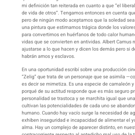
mi definición tan reiterada en cuanto a que “el liberal
de vida de otros”. Tengamos entonces en cuenta q
pero de ningún modo aceptamos que la soledad sea e
una pintura que estimamos trágica donde los valores 
para convertirnos en huérfanos de todo calor humano
vidas que se convierten en antividas. Albert Camu
ajustarse a lo que hacen y dicen los demás pero si d
habrán amos y esclavos.
En una oportunidad escribí sobre una producción cin
“
Zelig
” que trata de un personaje que se asimila —c
es decir se mimetiza. Es una especie de camaleón y 
porqué de su actitud responde que es más seguro p
personalidad se trastoca y se marchita igual que una
cultivan las potencialidades de cada uno se abando
humano.
Cuando hay vacío surge la necesidad de aga
exhiben inseguridad e incapacidad de alimentar el yo,
alma. Hay un complejo de aparecer distinto, en nues
contracorriente respecto al antedicho mal uso de la 