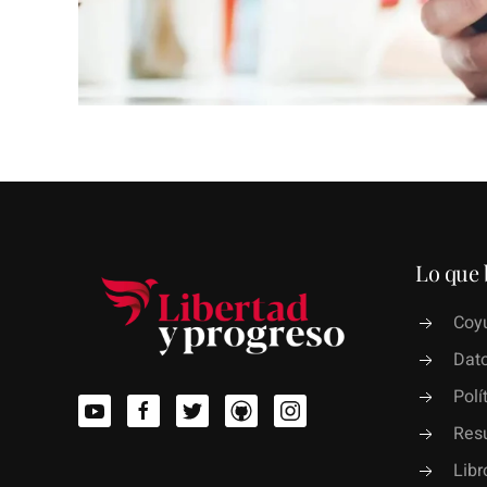
Lo que 
Coyu
Dato
Polí
Res
Lib