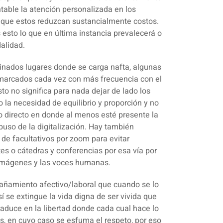
table la atención personalizada en los
e que estos reduzcan sustancialmente costos.
s esto lo que en última instancia prevalecerá o
alidad.
minados lugares donde se carga nafta, algunas
s marcados cada vez con más frecuencia con el
to no significa para nada dejar de lado los
o la
necesidad de equilibrio y proporción
y no
o directo en donde al menos esté presente la
uso de la digitalización. Hay también
de facultativos por zoom para evitar
s o cátedras y conferencias por esa vía por
imágenes y las voces humanas.
pañamiento afectivo/laboral
que cuando se lo
sí se extingue la vida digna de ser vivida que
raduce en la libertad donde cada cual hace lo
s, en cuyo caso se esfuma el respeto, por eso