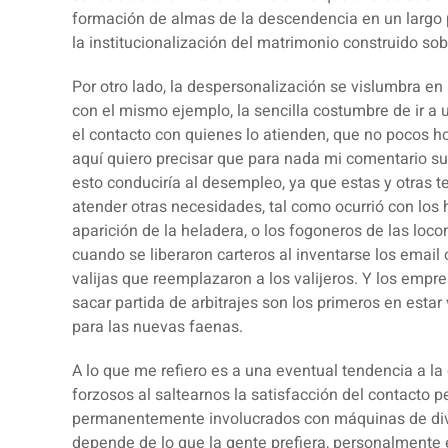
formación de almas de la descendencia en un largo
la institucionalización del matrimonio construido sob
Por otro lado, la
despersonalización
se vislumbra en 
con el mismo ejemplo, la sencilla costumbre de ir a 
el contacto con quienes lo atienden, que no pocos h
aquí quiero precisar que para nada mi comentario s
esto conduciría al desempleo, ya que
estas y otras 
atender otras necesidades
, tal como ocurrió con los
aparición de la heladera, o los fogoneros de las loc
cuando se liberaron carteros al inventarse los email 
valijas que reemplazaron a los valijeros. Y los emp
sacar partida de arbitrajes son los primeros en esta
para las nuevas faenas.
A lo que me refiero es a una eventual tendencia a la
forzosos al
saltearnos la satisfacción del contacto
permanentemente involucrados con máquinas de dive
depende de lo que la gente prefiera, personalmente