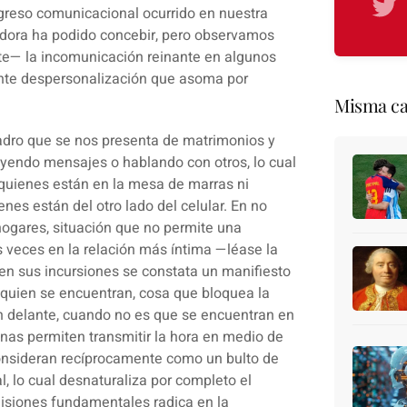
greso comunicacional ocurrido en nuestra
adora ha podido concebir, pero observamos
te— la
incomunicación reinante
en algunos
nte despersonalización
que asoma por
Misma ca
uadro que se nos presenta de matrimonios y
eyendo mensajes o hablando con otros, lo cual
quienes están en la mesa de marras ni
es están del otro lado del celular. En no
hogares, situación que no permite una
 veces en la relación más íntima —léase la
n sus incursiones se constata un manifiesto
n quien se encuentran, cosa que bloquea la
en delante, cuando no es que se encuentran en
enas permiten transmitir la hora en medio de
onsideran recíprocamente como un bulto de
l, lo cual desnaturaliza por completo el
misiones fundamentales radica en la