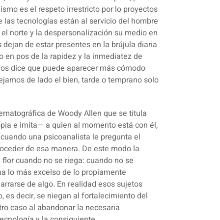
ismo es el respeto irrestricto por lo proyectos
ue
las tecnologías están al servicio del hombre
l norte y la despersonalización su medio
en
dejan de estar presentes en la brújula diaria
 en pos de la rapidez y la inmediatez de
s nos dice que puede aparecer más cómodo
ejamos de lado el bien, tarde o temprano solo
ematográfica de Woody Allen que se titula
opia e imita— a quien al momento está con él,
cuando una psicoanalista le pregunta el
roceder de esa manera. De este modo la
 flor cuando no se riega:
cuando no se
na lo más excelso de lo propiamente
rrarse de algo. En realidad esos sujetos
 es decir, se niegan al fortalecimiento del
tro caso al abandonar la necesaria
tecnología y la consiguiente