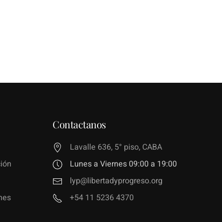
Contactanos
Lavalle 636, 5° piso, CABA
ión
Lunes a Viernes 09:00 a 19:00
lyp@libertadyprogreso.org
nes
+54 11 5236 4370