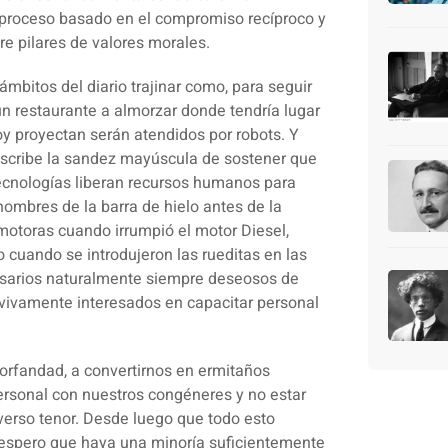
 proceso basado en el compromiso recíproco y
re pilares de valores morales.
ámbitos del diario trajinar como, para seguir
un restaurante a almorzar donde tendría lugar
oy proyectan serán atendidos por robots. Y
uscribe la sandez mayúscula de sostener que
tecnologías liberan recursos humanos para
 hombres de la barra de hielo antes de la
omotoras cuando irrumpió el motor Diesel,
o cuando se introdujeron las rueditas en las
resarios naturalmente siempre deseosos de
r vivamente interesados en capacitar personal
 orfandad, a convertirnos en ermitaños
 personal con nuestros congéneres
y no estar
rso tenor. Desde luego que todo esto
 espero que haya una minoría suficientemente