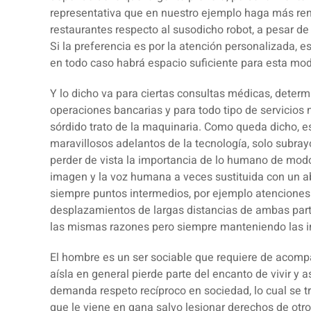
representativa que en nuestro ejemplo haga más ren
restaurantes respecto al susodicho robot, a pesar d
Si la preferencia es por la atención personalizada, e
en todo caso habrá espacio suficiente para esta mod
Y lo dicho va para ciertas consultas médicas, deter
operaciones bancarias y para todo tipo de servicio
sórdido trato de la maquinaria. Como queda dicho, es
maravillosos adelantos de la tecnología, solo subray
perder de vista la importancia de lo humano de mod
imagen y la voz humana a veces sustituida con un ab
siempre puntos intermedios, por ejemplo atenciones 
desplazamientos de largas distancias de ambas parte
las mismas razones pero siempre manteniendo las 
El hombre es un ser sociable que requiere de acom
aísla en general pierde parte del encanto de vivir y a
demanda respeto recíproco en sociedad, lo cual se t
que le viene en gana salvo lesionar derechos de otro