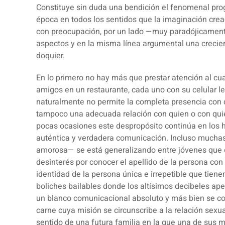
Constituye sin duda una bendición el fenomenal pro
época en todos los sentidos que la imaginación cre
con preocupación, por un lado —muy paradójicamen
aspectos y en la misma línea argumental
una crecie
doquier.
En lo primero no hay más que prestar atención al c
amigos en un restaurante, cada uno con su celular l
naturalmente no permite la completa presencia con 
tampoco una adecuada relación con quien o con quien
pocas ocasiones este despropósito continúa en los 
auténtica y verdadera comunicación. Incluso muchas
amorosa— se está generalizando entre jóvenes que e
desinterés por conocer el apellido de la persona co
identidad de la persona única e irrepetible que tien
boliches bailables donde los altísimos decibeles ap
un blanco comunicacional absoluto y más bien se c
carne cuya misión se circunscribe a la relación sexua
sentido de una futura familia en la que una de sus 