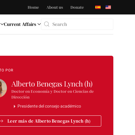
Home
About us
Donate
Current Affairs
Type 2 or more characters for results.
TO POR
Alberto Benegas Lynch (h)
Doctor en Economía y Doctor en Ciencias de
Dirección
Presidente del consejo académico
Leer más de Alberto Benegas Lynch (h)