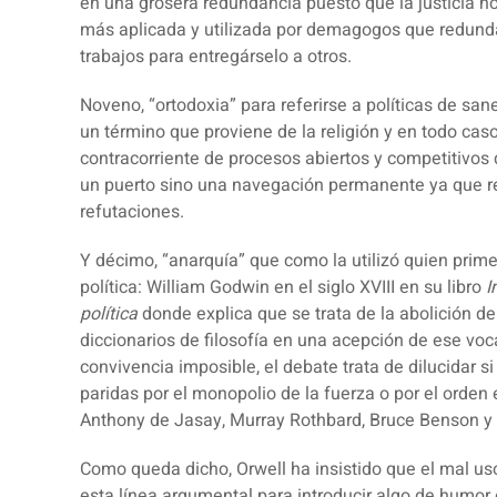
en una grosera redundancia puesto que la justicia no
más aplicada y utilizada por demagogos que redunda 
trabajos para entregárselo a otros.
Noveno, “
ortodoxia
” para referirse a políticas de s
un término que proviene de la religión y en todo caso 
contracorriente de procesos abiertos y competitivo
un puerto sino una navegación permanente ya que re
refutaciones.
Y décimo, “
anarquía
” que como la utilizó quien prim
política: William Godwin en el siglo XVIII en su libro
I
política
donde explica que se trata de la abolición d
diccionarios de filosofía en una acepción de ese voc
convivencia imposible, el debate trata de dilucidar 
paridas por el monopolio de la fuerza o por el orde
Anthony de Jasay, Murray Rothbard, Bruce Benson y
Como queda dicho,
Orwell ha insistido que el mal u
esta línea argumental para introducir algo de humor