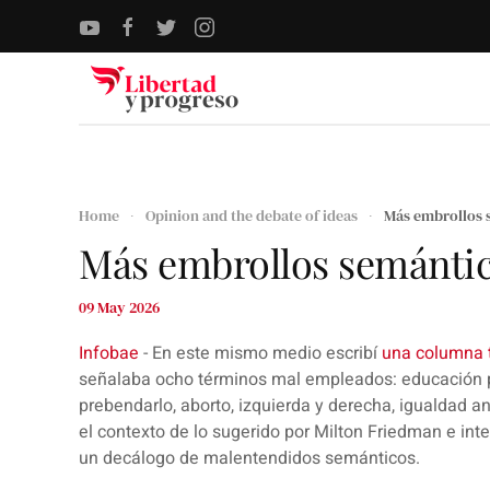
Skip to main content
Home
Opinion and the debate of ideas
Más embrollos 
Más embrollos semánti
09 May 2026
Infobae
- En este mismo medio escribí
una columna t
señalaba ocho términos mal empleados: educación pú
prebendarlo, aborto, izquierda y derecha, igualdad ante
el contexto de lo sugerido por Milton Friedman e inte
un decálogo de malentendidos semánticos.