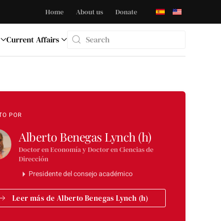
Home
About us
Donate
Current Affairs
Type 2 or more characters for results.
TO POR
Alberto Benegas Lynch (h)
Doctor en Economía y Doctor en Ciencias de
Dirección
Presidente del consejo académico
Leer más de Alberto Benegas Lynch (h)