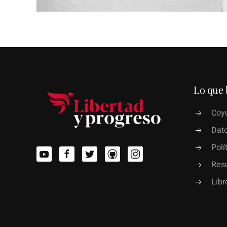
Lo que 
Coyu
Dato
Polí
Res
Lib