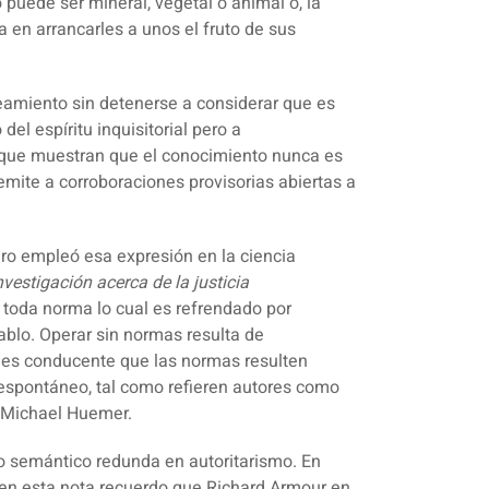
 puede ser mineral, vegetal o animal o, la
en arrancarles a unos el fruto de sus
aneamiento sin detenerse a considerar que es
del espíritu inquisitorial pero a
s que muestran que el conocimiento nunca es
mite a corroboraciones provisorias abiertas a
ero empleó esa expresión en la ciencia
nvestigación acerca de la justicia
e toda norma lo cual es refrendado por
ablo. Operar sin normas resulta de
si es conducente que las normas resulten
n espontáneo, tal como refieren autores como
 Michael Huemer.
so semántico redunda en autoritarismo
. En
 en esta nota recuerdo que Richard Armour en