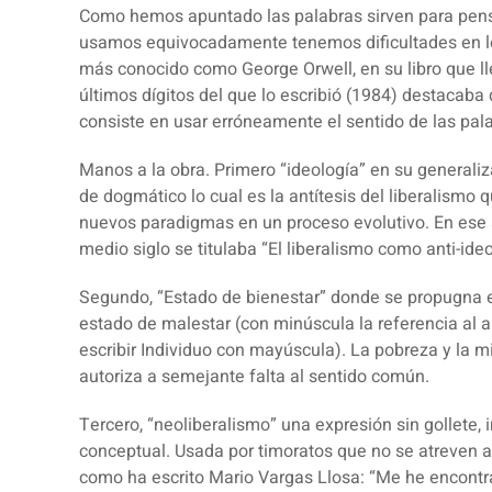
Como hemos apuntado
las palabras sirven para pen
usamos equivocadamente tenemos dificultades en los 
más conocido como George Orwell, en su libro que llev
últimos dígitos del que lo escribió (1984) destacaba
consiste en usar erróneamente el sentido de las pal
Manos a la obra. Primero “
ideología
” en su generali
de dogmático lo cual es la antítesis del liberalismo
nuevos paradigmas en un proceso evolutivo. En ese s
medio siglo se titulaba “El liberalismo como anti-ideo
Segundo, “
Estado de bienestar
” donde se propugna e
estado de malestar (con minúscula la referencia al a
escribir Individuo con mayúscula). La pobreza y la m
autoriza a semejante falta al sentido común.
Tercero, “
neoliberalismo
” una expresión sin gollete,
conceptual. Usada por timoratos que no se atreven a c
como ha escrito Mario Vargas Llosa: “Me he encont