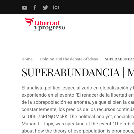
Skip to main content
Home
Opinion and the debate of ideas
SUPERABUNDANC
SUPERABUNDANCIA | M
El analista político, especializado en globalización 
exponiendo en el evento "El renacer de la libertad e
de la sobrepoblación es errónea, ya que si bien la 
constantemente, los precios de los recursos contin
si=Uf3ii7cRfNjOMcFK The political analyst, specialize
Marian L. Tupy, was speaking at the event "The rebir
about how the theory of overpopulation is erroneous