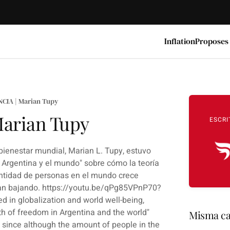
Inflation
Proposes
IA | Marian Tupy
arian Tupy
ESCRI
y bienestar mundial, Marian L. Tupy, estuvo
n Argentina y el mundo" sobre cómo la teoría
cantidad de personas en el mundo crece
úan bajando. https://youtu.be/qPg85VPnP70?
d in globalization and world well-being,
th of freedom in Argentina and the world"
Misma ca
, since although the amount of people in the