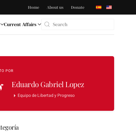
Home
About us
Donate
Current Affairs
Type 2 or more characters for results.
TO POR
Eduardo Gabriel Lopez
Equipo de Libertad y Progreso
tegoría