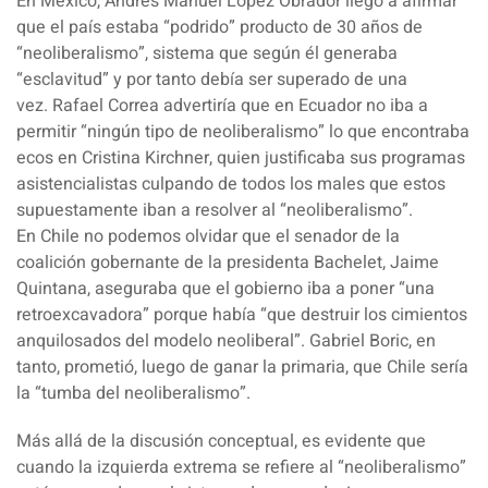
En
México
,
Andrés Manuel López Obrador
llegó a afirmar
que el país estaba “podrido” producto de 30 años de
“neoliberalismo”, sistema que según él generaba
“
esclavitud
” y por tanto debía ser superado de una
vez.
Rafael Correa
advertiría que en
Ecuador
no iba a
permitir “ningún tipo de neoliberalismo” lo que encontraba
ecos en
Cristina Kirchner
, quien justificaba sus programas
asistencialistas culpando de todos los males que estos
supuestamente iban a resolver al “neoliberalismo”.
En
Chile
no podemos olvidar que el senador de la
coalición gobernante de la presidenta Bachelet,
Jaime
Quintana
, aseguraba que el gobierno iba a poner “una
retroexcavadora” porque había “que destruir los cimientos
anquilosados del
modelo neoliberal
”.
Gabriel Boric
, en
tanto, prometió, luego de ganar la primaria, que
Chile
sería
la “tumba del neoliberalismo”.
Más allá de la discusión conceptual, es evidente que
cuando la izquierda extrema se refiere al “neoliberalismo”