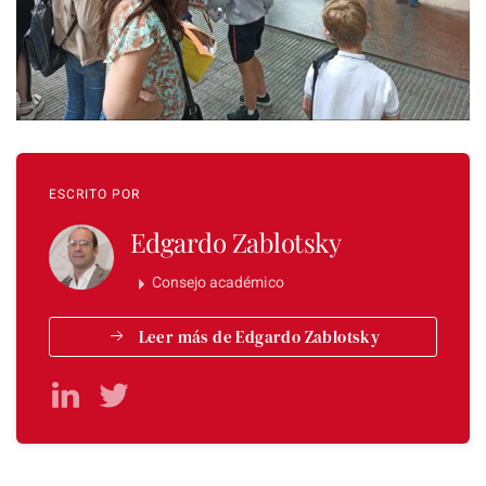
ESCRITO POR
Edgardo Zablotsky
Consejo académico
Leer más de Edgardo Zablotsky