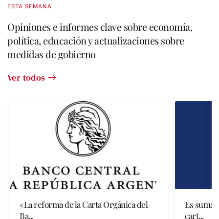
ESTA SEMANA
Desarrollo Humano
Opiniones e informes clave sobre economía,
política, educación y actualizaciones sobre
Libertad Educativa
medidas de gobierno
Ver todos
«La reforma de la Carta Orgánica del
Es sumam
Ba...
cart...