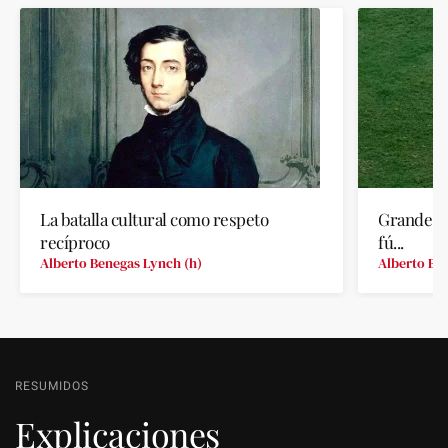
La batalla cultural como respeto
Grandes e
recíproco
fú...
Alberto Benegas Lynch (h)
Alberto Be
RESUMIDOS
Explicaciones