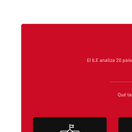
El ILE analiza 20 paí
Qué ta