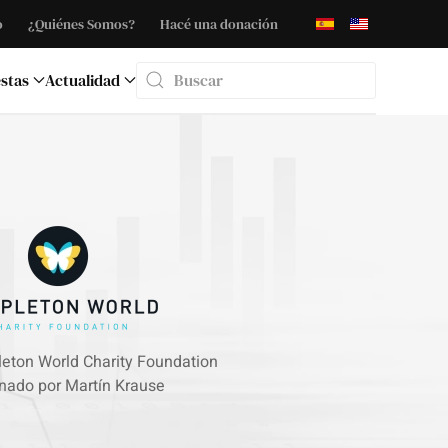
o
¿Quiénes Somos?
Hacé una donación
stas
Actualidad
Type 2 or more characters for results.
eton World Charity Foundation
nado por Martín Krause