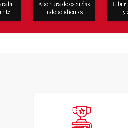
ra la
Apertura de escuelas
Liber
ente
independientes
y 