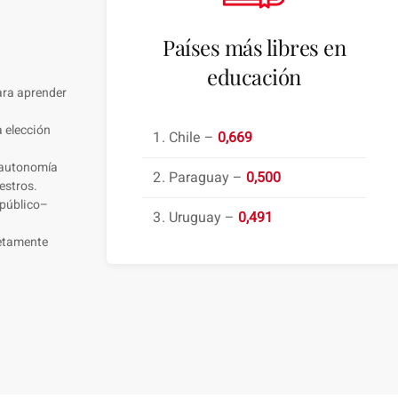
Países más libres en
educación
ara aprender
a elección
Chile –
0,669
e autonomía
Paraguay –
0,500
estros.
 público–
Uruguay –
0,491
letamente