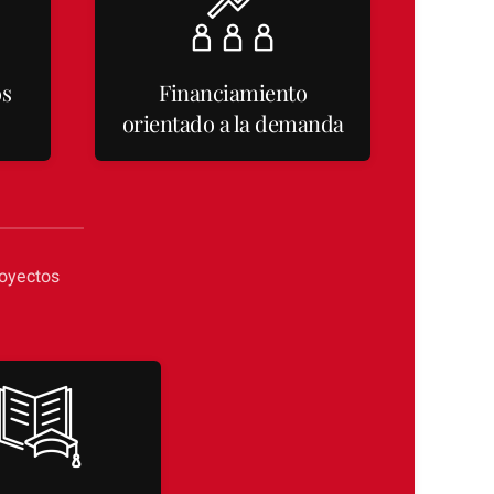
os
Financiamiento
orientado a la demanda
royectos