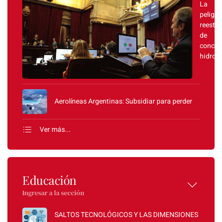
La
peligr
reestat
de
conces
hidroel
Aerolíneas Argentinas: Subsidiar para perder
Ver más...
Educación
Ingresar a la sección
SALTOS TECNOLÓGICOS Y LAS DIMENSIONES