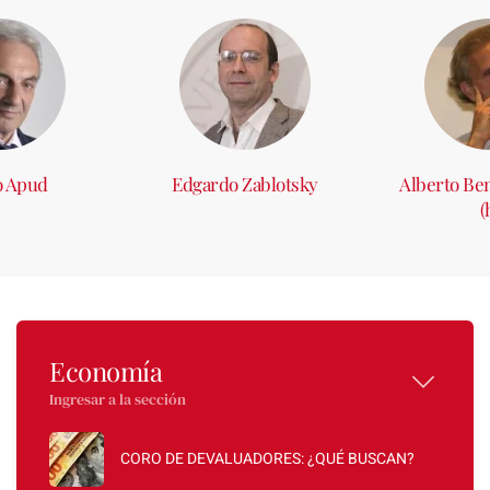
o Apud
Edgardo Zablotsky
Alberto Be
(
Economía
Ingresar a la sección
CORO DE DEVALUADORES: ¿QUÉ BUSCAN?