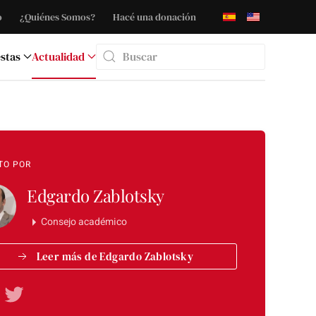
o
¿Quiénes Somos?
Hacé una donación
stas
Actualidad
Type 2 or more characters for results.
TO POR
Edgardo Zablotsky
Consejo académico
Leer más de Edgardo Zablotsky