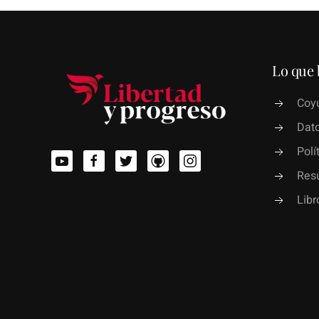
Lo que 
Coyu
Dato
Polí
Res
Lib