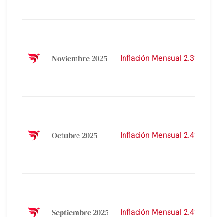
%
A
A
3
Inflación Mensual 2.3%
Noviembre 2025
A
2
%
A
A
3
Inflación Mensual 2.4%
Octubre 2025
A
2
%
A
A
3
Inflación Mensual 2.4%
Septiembre 2025