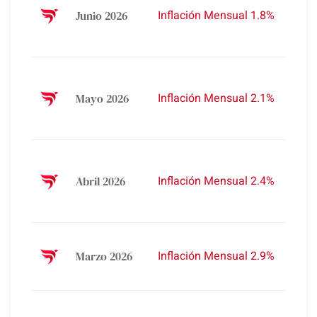
Acum
Inflación Mensual 1.8%
Junio 2026
2026
16.7
33.2%
Acum
Inflación Mensual 2.1%
Mayo 2026
2026
14.7
32.1 %
Acum
Inflación Mensual 2.4%
Abril 2026
2026 
%
31.9 %
Inflación Mensual 2.9%
Marzo 2026
Acum
2026 
32.7%