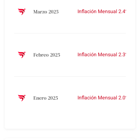
A
Inflación Mensual 2.4%
Marzo 2025
5
A
2
A
A
Inflación Mensual 2.3%
Febreo 2025
6
A
2
A
A
Inflación Mensual 2.0%
Enero 2025
8
A
2