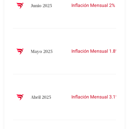
%
Inflación Mensual 2%
Junio 2025
A
2
1
A
A
-
Inflación Mensual 1.8%
Mayo 2025
A
2
1
A
A
4
Inflación Mensual 3.1%
Abril 2025
A
2
1
A