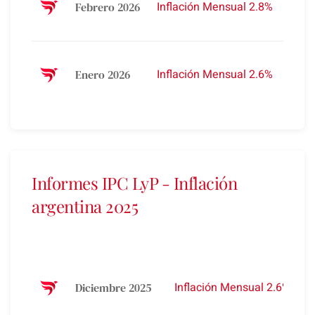
Inflación Mensual 2.8%
Febrero 2026
Acum
2026 
32.1%
Inflación Mensual 2.6%
Enero 2026
Acum
2026 
Informes IPC LyP - Inflación
argentina 2025
A
A
3
Inflación Mensual 2.6%
Diciembre 2025
A
2