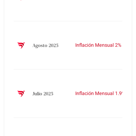
A
2
%
A
A
3
Inflación Mensual 2%
Agosto 2025
A
2
%
A
A
3
Inflación Mensual 1.9%
Julio 2025
A
2
%
A
A