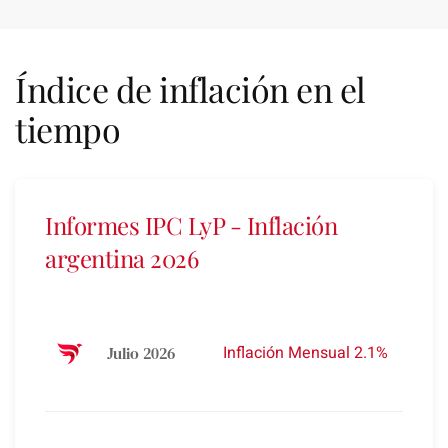
Índice de inflación en el
tiempo
Informes IPC LyP - Inflación
argentina 2026
33.8%
Acum
Inflación Mensual 2.1%
Julio 2026
2026
19.3
33.4%