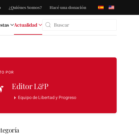
o
¿Quiénes Somos?
Hacé una donación
stas
Actualidad
Type 2 or more characters for results.
TO POR
Editor L&P
Equipo de Libertad y Progreso
tegoría