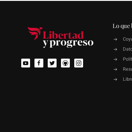
Lo que 
Coyu
Dato
Polí
Res
Lib