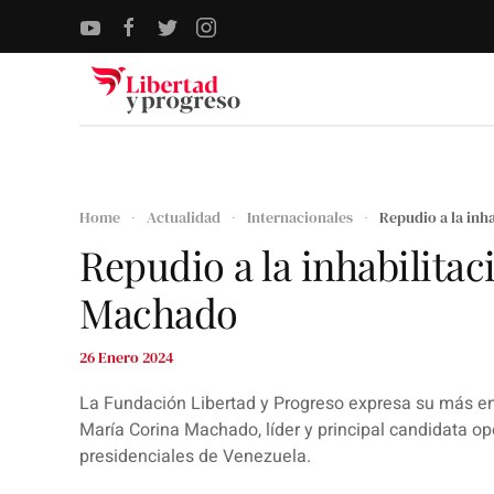
Skip to main content
Home
Actualidad
Internacionales
Repudio a la inh
Repudio a la inhabilita
Machado
26 Enero 2024
La Fundación Libertad y Progreso expresa su más ené
María Corina Machado, líder y principal candidata op
presidenciales de Venezuela.