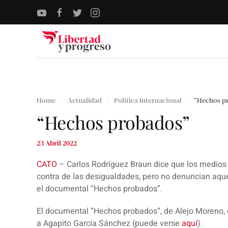
Skip to main content
Home
Actualidad
Política Internacional
“Hechos p
“Hechos probados”
23 Abril 2022
CATO
–
Carlos Rodríguez Braun dice que los medios
contra de las desigualdades, pero no denuncian aquel
el documental “Hechos probados”.
El documental “Hechos probados”, de
Alejo Moreno
,
a
Agapito García Sánchez
(puede verse
aquí
).