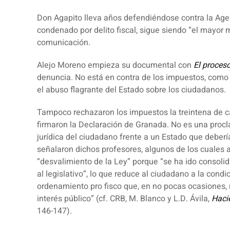
Don Agapito lleva años defendiéndose contra la
Agen
condenado por delito fiscal, sigue siendo “el mayor
comunicación
.
Alejo Moreno empieza su documental con
El proces
denuncia. No está en contra de los
impuestos
, como 
el abuso flagrante del Estado sobre los ciudadanos.
Tampoco rechazaron los impuestos la treintena de 
firmaron la
Declaración de Granada
. No es una procl
jurídica del ciudadano frente a un Estado que deber
señalaron dichos profesores, algunos de los cuales 
“desvalimiento de la Ley” porque “se ha ido consoli
al
legislativo
”, lo que reduce al ciudadano a la cond
ordenamiento pro fisco que, en no pocas ocasiones,
interés público” (cf. CRB, M. Blanco y L.D. Ávila,
Haci
146-147).