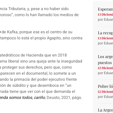
cia Tributaria
, y, pese a no haber sido
Esperam
 moroso”, como lo han llamado los
medios de
13 Diciem
por Eduar
o
de
Kafka
, porque ese es el centro de su
La recu
tampoco lo está el propio Agapito, sino contra
13 Diciem
por Eduar
catedráticos de Hacienda que en 2018
Los arg
ama liberal sino una queja ante la inseguridad
puestos 
ía proteger sus derechos, pero que, como
12 Diciem
aparecen en el documental, lo somete a un
por Eduar
dando la primacía del
poder ejecutivo
frente
ición de súbdito y que desemboca en “un
Pobre ló
 nada tiene que ver con el que demanda el
12 Diciem
por Eduar
enda somos todos, cariño
, Deusto, 2021, págs.
La Argen