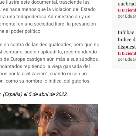
ue ilustra este documental, trasciende las
quebrad
s: es nada menos que la violación del
Estado
11 Diciem
ara una todopoderosa Administración y un
por Eduar
damental en una
sociedad libre
: la presunción
one al
poder político
.
Infobae 
Índice d
tes en contra de las desigualdades, pero que no
dispuest
Al contrario, suelen aplaudirla, recomendando
11 Diciem
s de Europa castigan aún más a sus súbditos,
por Eduar
ncantados repitiendo la vieja gansada del
mos por la
civilización
”, cuando ni son un
n, como su nombre lo indica, obligatorios.
n
(España) el 5 de abril de 2022.