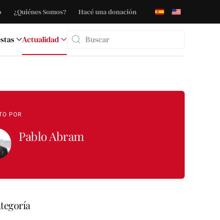
o
¿Quiénes Somos?
Hacé una donación
stas
Actualidad
Type 2 or more characters for results.
TO POR
Pablo Abram
tegoría