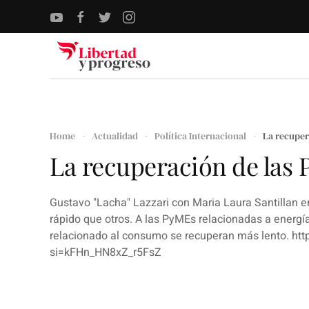
Skip to main content
Home
Actualidad
Política Internacional
La recuper
La recuperación de las
Gustavo "Lacha" Lazzari con Maria Laura Santillan 
rápido que otros. A las PyMEs relacionadas a energía
relacionado al consumo se recuperan más lento. ht
si=kFHn_HN8xZ_r5FsZ