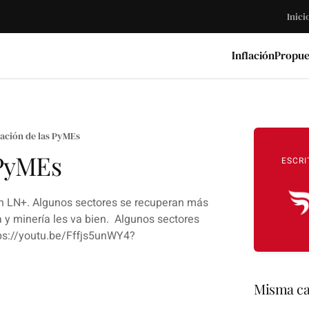
Inici
Inflación
Propue
ación de las PyMEs
 PyMEs
ESCRI
en LN+. Algunos sectores se recuperan más
 y minería les va bien. Algunos sectores
tps://youtu.be/Fffjs5unWY4?
Misma ca