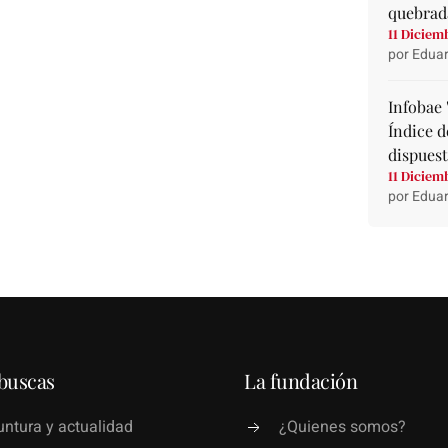
quebrad
11 Diciem
por Eduar
Infobae 
Índice d
dispuest
11 Diciem
por Eduar
buscas
La fundación
ntura y actualidad
¿Quienes somos?