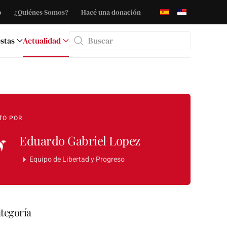
o
¿Quiénes Somos?
Hacé una donación
stas
Actualidad
Type 2 or more characters for results.
TO POR
Eduardo Gabriel Lopez
Equipo de Libertad y Progreso
tegoría