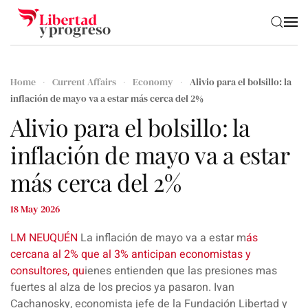
Skip to main content
Home
Current Affairs
Economy
Alivio para el bolsillo: la
inflación de mayo va a estar más cerca del 2%
Alivio para el bolsillo: la
inflación de mayo va a estar
más cerca del 2%
18 May 2026
LM NEUQUÉN
La
inflación
de mayo va a estar
m
ás
cercana al 2% que al 3% anticipan economistas y
consultores, qu
ienes entienden que las presiones mas
fuertes al alza de los precios ya pasaron.
Ivan
Cachanosky,
economista
jefe de
la Fundación Libertad y