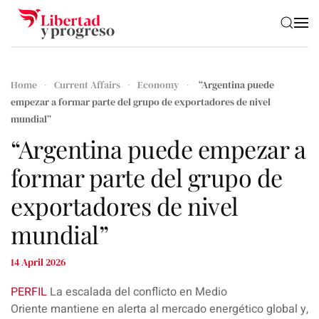
Skip to main content
Home
Current Affairs
Economy
“Argentina puede
empezar a formar parte del grupo de exportadores de nivel
mundial”
“Argentina puede empezar a
formar parte del grupo de
exportadores de nivel
mundial”
14 April 2026
PERFIL
La escalada del conflicto en
Medio
Oriente
mantiene en alerta al mercado energético global y,