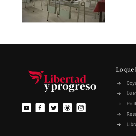
Lo que 
Coyu
Dato
Polí
Res
Lib