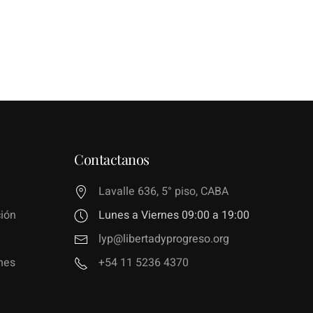
Contactanos
Lavalle 636, 5° piso, CABA
ión
Lunes a Viernes 09:00 a 19:00
lyp@libertadyprogreso.org
nes
+54 11 5236 4370