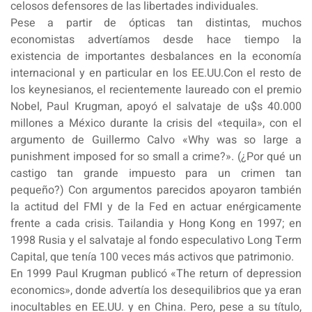
celosos defensores de las libertades individuales.
Pese a partir de ópticas tan distintas, muchos
economistas advertíamos desde hace tiempo la
existencia de importantes desbalances en la economía
internacional y en particular en los EE.UU.Con el resto de
los keynesianos, el recientemente laureado con el premio
Nobel, Paul Krugman, apoyó el salvataje de u$s 40.000
millones a México durante la crisis del «tequila», con el
argumento de Guillermo Calvo «Why was so large a
punishment imposed for so small a crime?». (¿Por qué un
castigo tan grande impuesto para un crimen tan
pequeño?) Con argumentos parecidos apoyaron también
la actitud del FMI y de la Fed en actuar enérgicamente
frente a cada crisis. Tailandia y Hong Kong en 1997; en
1998 Rusia y el salvataje al fondo especulativo Long Term
Capital, que tenía 100 veces más activos que patrimonio.
En 1999 Paul Krugman publicó «The return of depression
economics», donde advertía los desequilibrios que ya eran
inocultables en EE.UU. y en China. Pero, pese a su título,