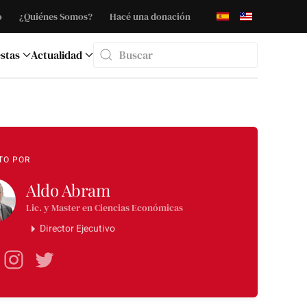
o
¿Quiénes Somos?
Hacé una donación
stas
Actualidad
Type 2 or more characters for results.
TO POR
Aldo Abram
Lic. y Master en Ciencias Económicas
Director Ejecutivo