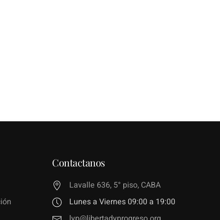
Contactanos
Lavalle 636, 5° piso, CABA
ión
Lunes a Viernes 09:00 a 19:00
lyp@libertadyprogreso.org