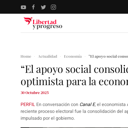
Skip to main content
Home
Actualidad
Economía
“El apoyo social cons
“El apoyo social consol
optimista para la econo
30 Octubre 2025
PERFIL
En conversación con
Canal E
, el economista
A
reciente proceso electoral fue la consolidación del
impulsado por el gobierno.