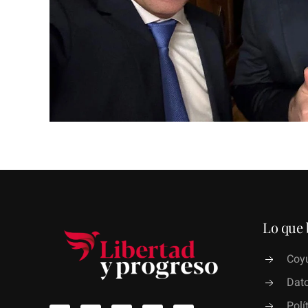
Lo que 
Coyu
Dato
Polí