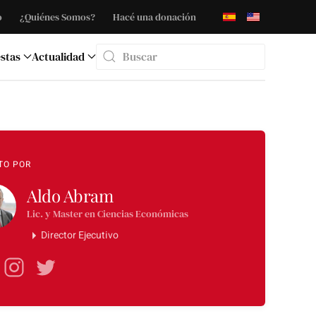
o
¿Quiénes Somos?
Hacé una donación
stas
Actualidad
Type 2 or more characters for results.
TO POR
Aldo Abram
Lic. y Master en Ciencias Económicas
Director Ejecutivo