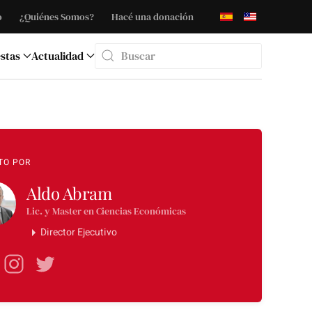
o
¿Quiénes Somos?
Hacé una donación
stas
Actualidad
Type 2 or more characters for results.
TO POR
Aldo Abram
Lic. y Master en Ciencias Económicas
Director Ejecutivo