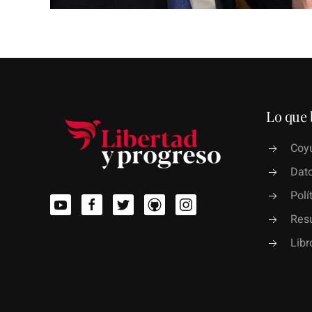
Lo que 
Coyu
Dato
Polí
Res
Lib