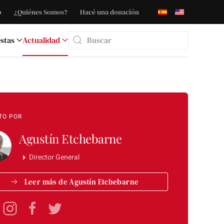
o
¿Quiénes Somos?
Hacé una donación
stas
Actualidad
Type 2 or more characters for results.
TO POR
Agustín Etchebarne
Director General
Leer más de Agustín Etchebarne