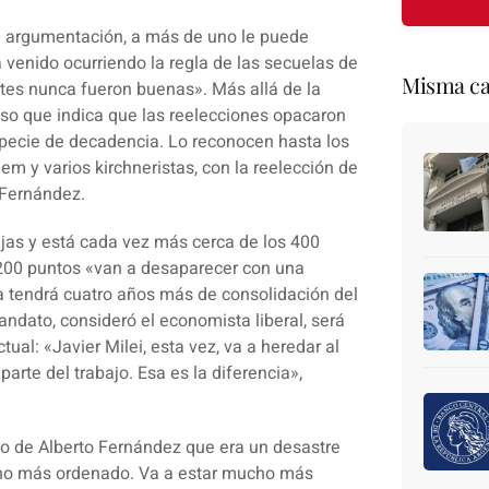
a argumentación, a más de uno le puede
ha venido ocurriendo la regla de las secuelas de
Misma ca
rtes nunca fueron buenas». Más allá de la
nso que indica que las reelecciones opacaron
specie de decadencia. Lo reconocen hasta los
y varios kirchneristas, con la reelección de
 Fernández.
ajas y está cada vez más cerca de los 400
 200 puntos «van a desaparecer con una
a tendrá cuatro años más de consolidación del
ndato, consideró el economista liberal, será
ual: «Javier Milei, esta vez, va a heredar al
arte del trabajo. Esa es la diferencia»,
rno de Alberto Fernández que era un desastre
ucho más ordenado. Va a estar mucho más