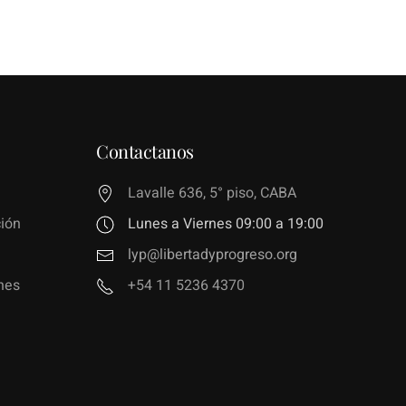
Contactanos
Lavalle 636, 5° piso, CABA
ión
Lunes a Viernes 09:00 a 19:00
lyp@libertadyprogreso.org
nes
+54 11 5236 4370