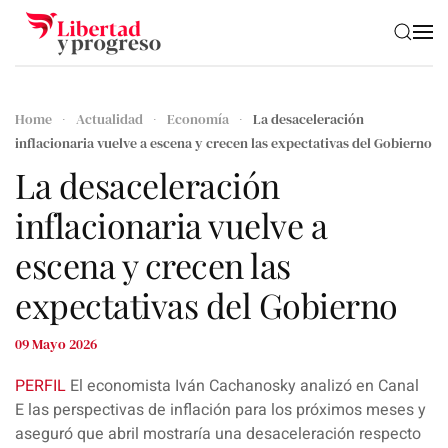
Skip to main content
Home
Actualidad
Economía
La desaceleración
inflacionaria vuelve a escena y crecen las expectativas del Gobierno
La desaceleración
inflacionaria vuelve a
escena y crecen las
expectativas del Gobierno
09 Mayo 2026
PERFIL
El economista
Iván Cachanosky
analizó en
Canal
E
las perspectivas de
inflación
para los próximos meses y
aseguró que abril mostraría una
desaceleración
respecto