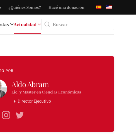
o
¿Quiénes Somos?
Hacé una donación
stas
Actualidad
Type 2 or more characters for results.
TO POR
Aldo Abram
Lic. y Master en Ciencias Económicas
Director Ejecutivo