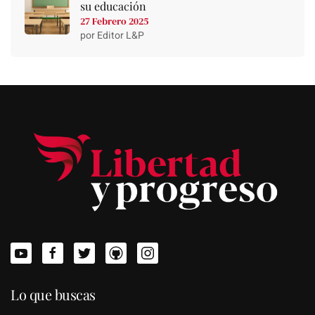
su educación
27 Febrero 2025
por Editor L&P
Lo que buscas