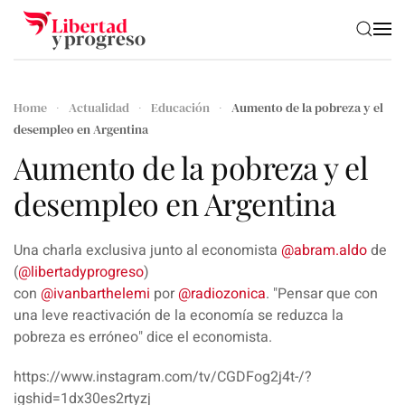
Skip to main content
Home
Actualidad
Educación
Aumento de la pobreza y el
desempleo en Argentina
Aumento de la pobreza y el
desempleo en Argentina
Una charla exclusiva junto al economista
@abram.aldo
de
(
@libertadyprogreso
)
con
@ivanbarthelemi
por
@radiozonica
. "Pensar que con
una leve reactivación de la economía se reduzca la
pobreza es erróneo" dice el economista.
https://www.instagram.com/tv/CGDFog2j4t-/?
igshid=1dx30es2rtyzj