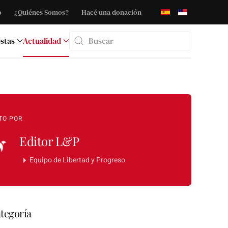
o
¿Quiénes Somos?
Hacé una donación
stas
Actualidad
Type 2 or more characters for results.
TO POR
Editor L&P
Equipo de Libertad y Progreso
tegoría