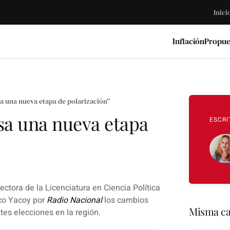
Inici
Inflación
Propue
a una nueva etapa de polarización”
sa una nueva etapa
ESCRI
rectora de la Licenciatura en Ciencia Política
co Yacoy
por
Radio
Nacional
los cambios
Misma ca
ntes elecciones en la región.