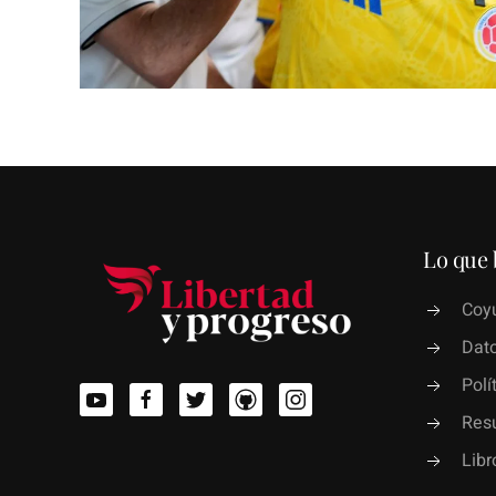
Lo que 
Coyu
Dato
Polí
Res
Lib