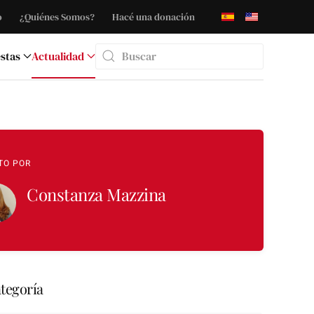
o
¿Quiénes Somos?
Hacé una donación
stas
Actualidad
Type 2 or more characters for results.
TO POR
Constanza Mazzina
tegoría