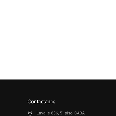
Contactanos
Lavalle 636, 5° piso, CABA