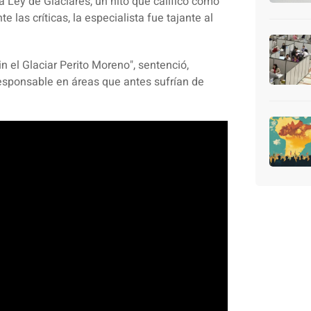
la
Ley de Glaciares
, un hito que calificó como
te las críticas, la especialista fue tajante al
in el Glaciar Perito Moreno", sentenció,
esponsable en áreas que antes sufrían de