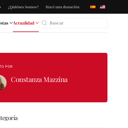
o
¿Quiénes Somos?
Hacé una donación
stas
Actualidad
Type 2 or more characters for results.
TO POR
Constanza Mazzina
tegoría