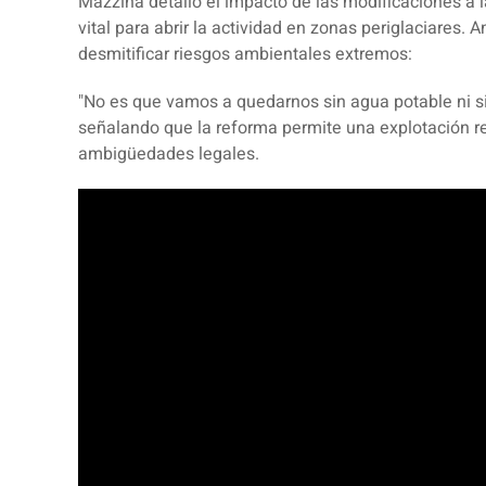
Mazzina detalló el impacto de las modificaciones a 
vital para abrir la actividad en zonas periglaciares. An
desmitificar riesgos ambientales extremos:
"No es que vamos a quedarnos sin
agua
potable ni s
señalando que la reforma permite una explotación r
ambigüedades legales.