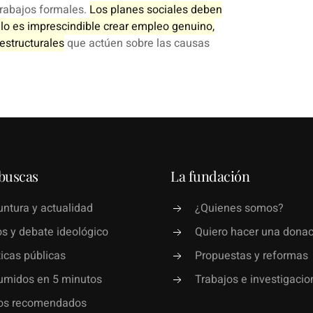
trabajos formales.
Los planes sociales deben
llo es imprescindible crear empleo genuino,
estructurales
que actúen sobre las causas
buscas
La fundación
ntura y actualidad
¿Quienes somos?
s y debate ideológico
Quiero hacer una donac
ticas públicas
Propuestas y reformas
umidos en 5 minutos
Trabajos e investigacio
ros recomendados