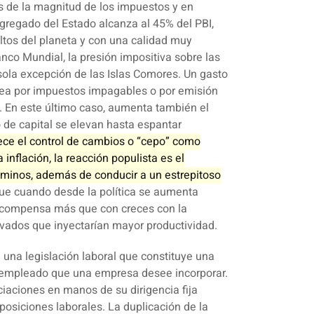
ás de la magnitud de los impuestos y en
agregado del Estado alcanza al 45% del PBI,
altos del planeta y con una calidad muy
nco Mundial, la presión impositiva sobre las
sola excepción de las Islas Comores.
Un gasto
sea por impuestos impagables o por emisión
. En este último caso, aumenta también el
to de capital se elevan hasta espantar
ece el control de cambios o “cepo” como
 inflación, la reacción populista es el
aminos, además de conducir a un estrepitoso
ue cuando desde la política se aumenta
e compensa más que con creces con la
ivados que inyectarían mayor productividad.
e una legislación laboral que constituye una
o empleado que una empresa desee incorporar.
ciaciones en manos de su dirigencia fija
osiciones laborales. La duplicación de la