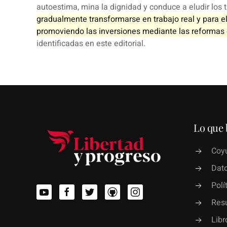
autoestima, mina la dignidad y conduce a eludir los 
gradualmente transformarse en trabajo real y para e
promoviendo las inversiones mediante las reformas 
identificadas en este editorial.
Lo que 
Coyu
Dato
Polí
Res
Lib