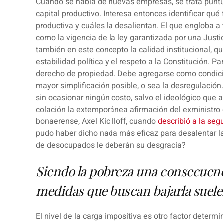
Cuando se habla de nuevas empresas, se trata punt
capital productivo. Interesa entonces identificar qué
productiva y cuáles la desalientan. El que engloba a 
como la vigencia de la ley garantizada por una Justic
también en este concepto la calidad institucional, q
estabilidad política y el respeto a la Constitución. P
derecho de propiedad. Debe agregarse como condición
mayor simplificación posible, o sea la desregulació
sin ocasionar ningún costo, salvo el ideológico que a
colación la extemporánea afirmación del exministro
bonaerense,
Axel Kicilloff
, cuando
describió a la seg
pudo haber dicho nada más eficaz para desalentar la
de desocupados le deberán su desgracia?
Siendo la pobreza una consecuenci
medidas que buscan bajarla suel
El nivel de la carga impositiva es otro factor determi