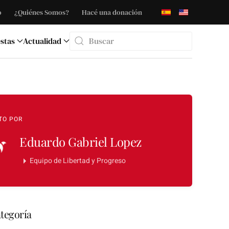
o
¿Quiénes Somos?
Hacé una donación
stas
Actualidad
Type 2 or more characters for results.
TO POR
Eduardo Gabriel Lopez
Equipo de Libertad y Progreso
tegoría