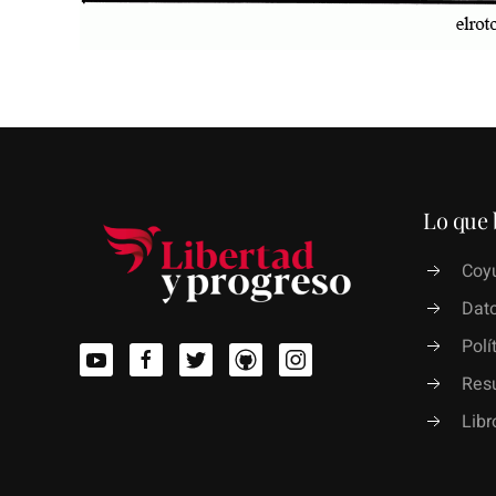
Lo que 
Coyu
Dato
Polí
Res
Lib