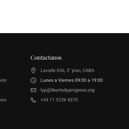
Contactanos
Lavalle 636, 5° piso, CABA
ión
Lunes a Viernes 09:00 a 19:00
lyp@libertadyprogreso.org
nes
+54 11 5236 4370