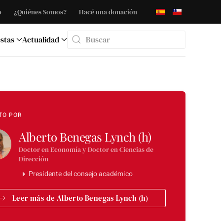
o
¿Quiénes Somos?
Hacé una donación
stas
Actualidad
Type 2 or more characters for results.
TO POR
Alberto Benegas Lynch (h)
Doctor en Economía y Doctor en Ciencias de
Dirección
Presidente del consejo académico
Leer más de Alberto Benegas Lynch (h)