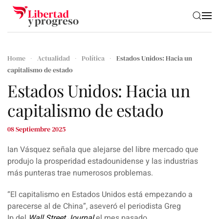
Skip to main content
Home
Actualidad
Política
Estados Unidos: Hacia un
capitalismo de estado
Estados Unidos: Hacia un
capitalismo de estado
08 Septiembre 2025
Ian Vásquez
señala que alejarse del libre mercado que
produjo la prosperidad estadounidense y las industrias
más punteras trae numerosos problemas.
“El
capitalismo
en
Estados Unidos
está empezando a
parecerse al de
China
”, aseveró el periodista
Greg
Ip
del
Wall Street Journal
el mes pasado.