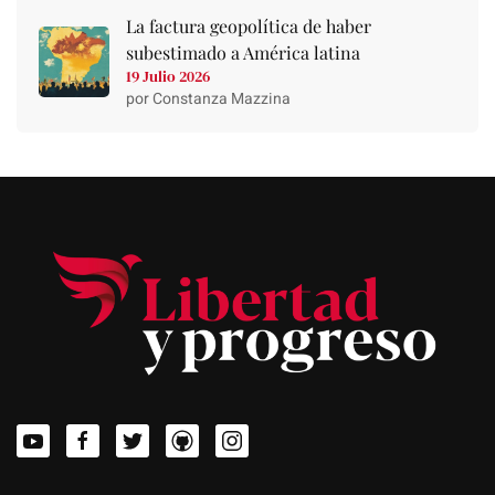
La factura geopolítica de haber
subestimado a América latina
19 Julio 2026
por Constanza Mazzina