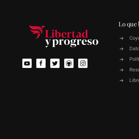
Lo que 
Coyu
Dato
Polí
Res
Lib