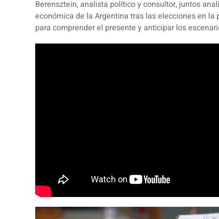
Berensztein, analista político y consultor, juntos anal
económica de la Argentina tras las elecciones en la
para comprender el presente y anticipar los escenar