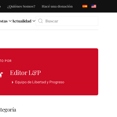
o
¿Quiénes Somos?
Hacé una donación
stas
Actualidad
Type 2 or more characters for results.
TO POR
Editor L&P
Equipo de Libertad y Progreso
tegoría