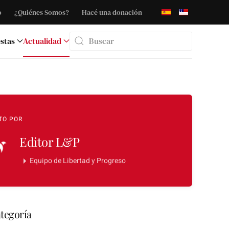
o
¿Quiénes Somos?
Hacé una donación
stas
Actualidad
Type 2 or more characters for results.
TO POR
Editor L&P
Equipo de Libertad y Progreso
tegoría