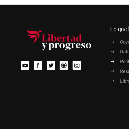
Lo que 
Coyu
Dato
Polí
Res
Lib