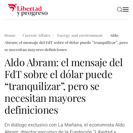
Skip to main content
Home
Current Affairs
Energy and environment
Aldo
Abram: el mensaje del FdT sobre el dólar puede “tranquilizar”, pero
se necesitan mayores definiciones
Aldo Abram: el mensaje del
FdT sobre el dólar puede
“tranquilizar”, pero se
necesitan mayores
definiciones
En diálogo exclusivo con
La Mañana
,
el economista Aldo
Abram
, director ejecutivo de la Fundación “Libertad y