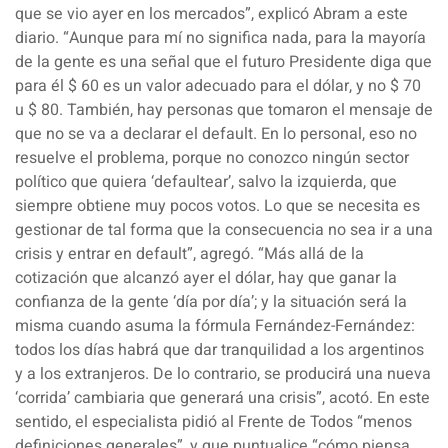
que se vio ayer en los mercados”, explicó Abram a este
diario. “Aunque para mí no significa nada, para la mayoría
de la gente es una señal que el futuro Presidente diga que
para él $ 60 es un valor adecuado para el dólar, y no $ 70
u $ 80. También, hay personas que tomaron el mensaje de
que no se va a declarar el default. En lo personal, eso no
resuelve el problema, porque no conozco ningún sector
político que quiera ‘defaultear’, salvo la izquierda, que
siempre obtiene muy pocos votos. Lo que se necesita es
gestionar de tal forma que la consecuencia no sea ir a una
crisis y entrar en default”, agregó. “Más allá de la
cotización que alcanzó ayer el dólar, hay que ganar la
confianza de la gente ‘día por día’; y la situación será la
misma cuando asuma la fórmula Fernández-Fernández:
todos los días habrá que dar tranquilidad a los argentinos
y a los extranjeros. De lo contrario, se producirá una nueva
‘corrida’ cambiaria que generará una crisis”, acotó. En este
sentido, el especialista pidió al Frente de Todos “menos
definiciones generales”, y que puntualice “cómo piensa