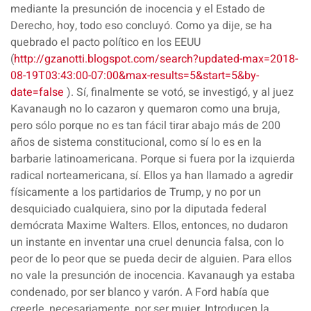
mediante la presunción de inocencia y el Estado de
Derecho, hoy, todo eso concluyó. Como ya dije, se ha
quebrado el pacto político en los EEUU
(
http://gzanotti.blogspot.com/search?updated-max=2018-
08-19T03:43:00-07:00&max-results=5&start=5&by-
date=false
). Sí, finalmente se votó, se investigó, y al juez
Kavanaugh no lo cazaron y quemaron como una bruja,
pero sólo porque no es tan fácil tirar abajo más de 200
años de sistema constitucional, como sí lo es en la
barbarie latinoamericana. Porque si fuera por la izquierda
radical norteamericana, sí. Ellos ya han llamado a agredir
físicamente a los partidarios de Trump, y no por un
desquiciado cualquiera, sino por la diputada federal
demócrata Maxime Walters. Ellos, entonces, no dudaron
un instante en inventar una cruel denuncia falsa, con lo
peor de lo peor que se pueda decir de alguien. Para ellos
no vale la presunción de inocencia. Kavanaugh ya estaba
condenado, por ser blanco y varón. A Ford había que
creerle, necesariamente, por ser mujer. Introducen la