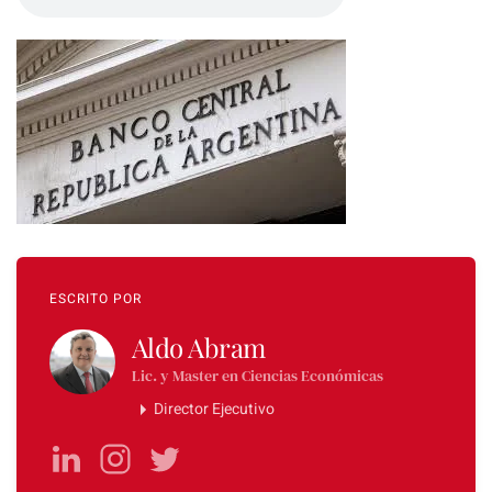
ESCRITO POR
Aldo Abram
Lic. y Master en Ciencias Económicas
Director Ejecutivo