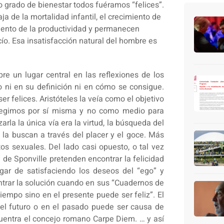
to grado de bienestar todos fuéramos “felices”.
ja de la mortalidad infantil, el crecimiento de
miento de la productividad y permanecen
cío. Esa insatisfacción natural del hombre es
re un lugar central en las reflexiones de los
 ni en su definición ni en cómo se consigue.
er felices. Aristóteles la veía como el objetivo
elegimos por sí misma y no como medio para
arla la única vía era la virtud, la búsqueda del
s la buscan a través del placer y el goce. Más
tos sexuales. Del lado casi opuesto, o tal vez
 de Sponville pretenden encontrar la felicidad
gar de satisfaciendo los deseos del “ego” y
ntrar la solución cuando en sus “Cuadernos de
iempo sino en el presente puede ser feliz”. El
 el futuro o en el pasado puede ser causa de
cuentra el concejo romano Carpe Diem. … y así