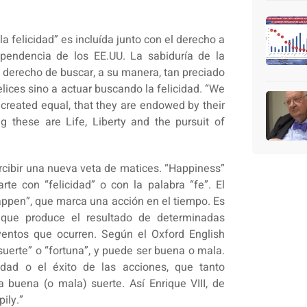
a felicidad” es incluída junto con el derecho a
dependencia de los EE.UU. La sabiduría de la
l derecho de buscar, a su manera, tan preciado
elices sino a actuar buscando la felicidad. “We
e created equal, that they are endowed by their
g these are Life, Liberty and the pursuit of
ercibir una nueva veta de matices. “Happiness”
rte con “felicidad” o con la palabra “fe”. El
happen”, que marca una acción en el tiempo. Es
ad que produce el resultado de determinadas
ventos que ocurren. Según el Oxford English
 “suerte” o “fortuna”, y puede ser buena o mala.
dad o el éxito de las acciones, que tanto
 buena (o mala) suerte. Así Enrique VIII, de
ily.”