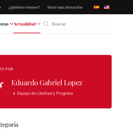
o
¿Quiénes Somos?
Hacé una donación
stas
Actualidad
Type 2 or more characters for results.
TO POR
Eduardo Gabriel Lopez
Equipo de Libertad y Progreso
tegoría