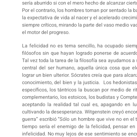
sería aburrido si con el mero hecho de alcanzar cier
Por el contrario, los hombres toman por sentado la ba
la expectativa de vida al nacer y el acelerado creci
siempre críticos, mirando la parte del vaso medio va
el motor del progreso.
La felicidad no es tema sencillo, ha ocupado siemp
filósofos sin que hayan logrado ponerse de acuerdo
Tal vez toda la tarea de la filosofía sea ayudarnos a s
central del ser humano, aquella única cosa que 
lograr un bien ulterior. Sócrates creía que para alcanz
conocimiento, del bien y la justicia. Los hedonista
específicos, los tántricos la buscan por medio de ri
complementario, los estoicos, los budistas y Compte
aceptando la realidad tal cual es, apagando en lu
cultivando la desesperanza. Witgenstein creyó enco
guerra” escribió “Sólo un hombre que vive no en el t
tiempo sería el enemigo de la felicidad, pensar en
infelicidad. No muy lejos de ese sentimiento se en