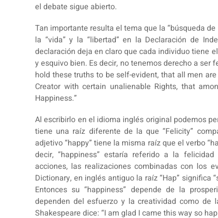
el debate sigue abierto.
Tan importante resulta el tema que la “búsqueda de l
la “vida” y la “libertad” en la Declaración de In
declaración deja en claro que cada individuo tiene e
y esquivo bien. Es decir, no tenemos derecho a ser f
hold these truths to be self-evident, that all men ar
Creator with certain unalienable Rights, that amon
Happiness.”
Al escribirlo en el idioma inglés original podemos p
tiene una raíz diferente de la que “Felicity” compa
adjetivo “happy” tiene la misma raíz que el verbo “
decir, “happiness” estaría referido a la felicid
acciones, las realizaciones combinadas con los e
Dictionary, en inglés antiguo la raíz “Hap” significa
Entonces su “happiness” depende de la prosperi
dependen del esfuerzo y la creatividad como de la
Shakespeare dice: “I am glad I came this way so happ