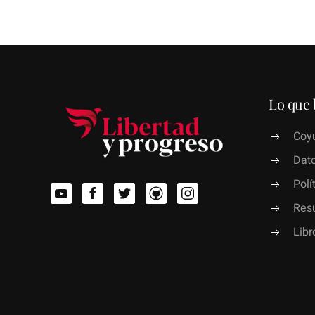
Lo que 
Coyu
Dato
Polí
Res
Lib