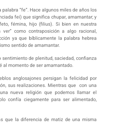
a palabra “fe”. Hace algunos miles de años los
nciada fei) que significa chupar, amamantar; y
eto, fémina, hijo (filius). Si bien en nuestra
in ver” como contraposición a algo racional,
cción ya que bíblicamente la palabra hebrea
mismo sentido de amamantar.
mo sentimiento de plenitud, saciedad, confianza
bebé al momento de ser amamantado.
eblos anglosajones persigan la felicidad por
ión, sus realizaciones. Mientras que con una
 una nueva religión que podemos llamar el
blo confía ciegamente para ser alimentado,
 más que la diferencia de matiz de una misma