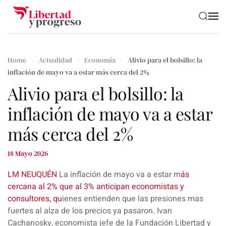
Skip to main content
Home
Actualidad
Economía
Alivio para el bolsillo: la
inflación de mayo va a estar más cerca del 2%
Alivio para el bolsillo: la
inflación de mayo va a estar
más cerca del 2%
18 Mayo 2026
LM NEUQUÉN
La
inflación
de mayo va a estar
m
ás
cercana al 2% que al 3% anticipan economistas y
consultores, qu
ienes entienden que las presiones mas
fuertes al alza de los precios ya pasaron.
Ivan
Cachanosky,
economista
jefe de
la Fundación Libertad y